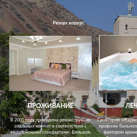
Резорт корпус
ПРОЖИВАНИЕ
ЛЕ
В 2001 году проведена реконструкция
Санаторий «Жарке
спальных комнат в соответствии с
профилю бальнео
европейскими стандартами. Большое
фактором кроме