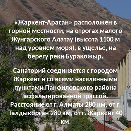
«Жаркент-Арасан»
расположен в
горной местности, на отрогах малого
Жунгарского Алатау (высота 1100 м
над уровнем моря), в ущелье, на
берегу реки Буракожыр.
Санаторий соединяется с городом
Жаркент и со всеми населенными
пунктами Панфиловского района
асфальтированной трассой.
Расстояние от г. Алматы 280 км, от г.
Талдыкорган 280 км, от г. Жаркент 40
км.