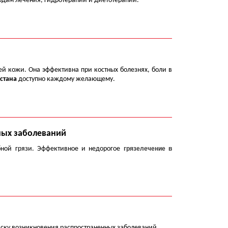
одам лечения, гидротерапии и диетотерапии.
ей кожи. Она эффективна при костных болезнях, боли в
стана
доступно каждому желающему.
ных заболеваний
бной грязи. Эффективное и недорогое
грязелечение в
ску возникновения распространенных заболеваний.