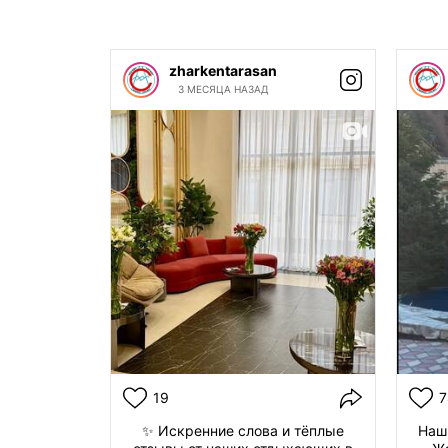
zharkentarasan
3 МЕСЯЦА НАЗАД
19
7
✨ Искренние слова и тёплые
Наш