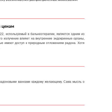
м ценам
222, используемый в бальнеотерапии, является одним из
то излучение влияет на внутренние эндокринные органы,
орые имеют доступ к природным отложениям радона. Хотя
.
радоновыми ваннами каждому желающему. Сама мысль о