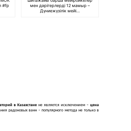
О МОК
шипажайы барша мейірбикелер
лет, при
 #fp
мен дәрігерлерді 12 мамыр –
Resor
Дүниежүзілік мейі...
«Жар
аторий в Казахстане
не является исключением –
цена
ния радоновых ванн – популярного метода не только в