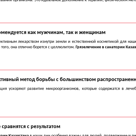
еваний организма. Это идеальное дополнение к терапии, физическим мет
комендуется как мужчинам, так и женщинам
ективным лекарством изнутри земли и естественной косметикой для наш
 того, она отлично борется с целлюлитом.
Грязелечение в санатории Казах
ективный метод борьбы с большинством распространен
ция ускоряют развитие микроорганизмов, которые содержатся в лече
 сравнятся с результатом
ории Казахстана
в наши дни особенно важны для людей, подверженных ри