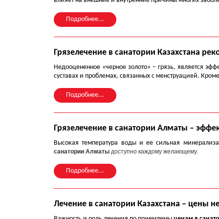
влияет на внешние и внутренние причины многих забол
Подробнее...
Грязелечение в санатории Казахстана ре
Недооцененное «черное золото» – грязь, является эфф
суставах и проблемах, связанных с менструацией. Кроме
Подробнее...
Грязелечение в санатории Алматы – эфф
Высокая температура воды и ее сильная минерализа
санатории Алматы
доступно каждому желающему.
Подробнее...
Лечение в санатории Казахстана – цены не
Важность и роль лечения по приемлемы
ценам в санат