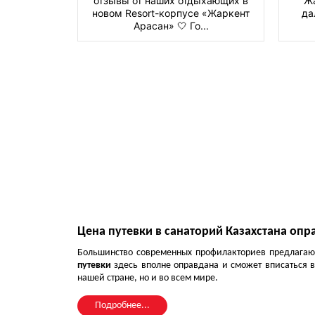
отзывы от наших отдыхающих в
Жа
новом Resort-корпусе «Жаркент
да
Арасан» 🤍 Го...
Цена путевки в санаторий Казахстана о
Большинство современных профилакториев предлагаю
путевки
здесь вполне оправдана и сможет вписаться в
нашей стране, но и во всем мире.
Подробнее...