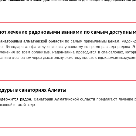
гают лечение радоновыми ваннами по самым доступны
санаториями алматинской области
по самым приемлемым
ценам
. Радон-
я благодаря альфа-излучению, испускаемому во время распада радона. Э
зменения во всем организме. Радон-ванна проводится в спа-салонах, кот
рганизм в основном через дыхательную систему вместе с вдыхаемым воздухом
едуры в санаториях Алматы
содержится радон.
Санатории Алматинской области
предлагают лечение 
ванной в такой воде.