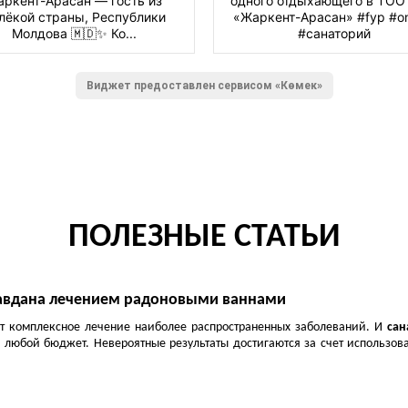
ркент-Арасан — гость из
одного отдыхающего в ТО
лёкой страны, Республики
«Жаркент-Арасан» #fyp #on
Молдова 🇲🇩✨ Ко...
#санаторий
Виджет предоставлен сервисом «Көмек»
ПОЛЕЗНЫЕ СТАТЬИ
правдана лечением радоновыми ваннами
т комплексное лечение наиболее распространенных заболеваний. И
сан
 любой бюджет. Невероятные результаты достигаются за счет использова