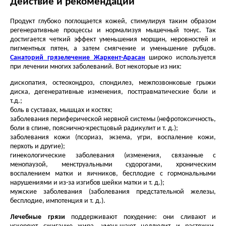
Действие и рекомендации
Продукт глубоко поглощается кожей, стимулируя таким образом
регенеративные процессы и нормализуя мышечный тонус. Так
достигается четкий эффект уменьшения морщин, неровностей и
пигментных пятен, а затем смягчение и уменьшение рубцов.
Санаторий грязелечение Жаркент-Арасан
широко используется
при лечении многих заболеваний. Вот некоторые из них:
дископатия, остеохондроз, спондилез, межпозвонковые грыжи
диска, дегенеративные изменения, посттравматические боли и
т.д.;
боль в суставах, мышцах и костях;
заболевания периферической нервной системы (нефротоксичность,
боли в спине, пояснично-крестцовый радикулит и т. д.);
заболевания кожи (псориаз, экзема, угри, воспаление кожи,
перхоть и другие);
гинекологические заболевания (изменения, связанные с
менопаузой, менструальными судорогами, хроническим
воспалением матки и яичников, бесплодие с гормональными
нарушениями и из-за изгибов шейки матки и т. д.);
мужские заболевания (заболевания предстательной железы,
бесплодие, импотенция и т. д.).
Лечебные грязи
поддерживают похудение: они сливают и