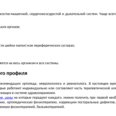
костно-мышечной, сердечнососудистой и дыхательной систем. Чаще все
ьких органов;
асти шейки матки) или периферических суставах;
ется на весь организм и все системы.
ого профиля
екомендации ортопеда, невропатолога и ревматолога. В настоящее вр
орые работают индивидуально или составляют часть терапевтической к
тающих в системе здравоохранения.
не, цены
на которые порадуют каждого, можно получить при первой необ
апию, ортопедическую физиотерапию, коррекцию постуральных дефектов
ненную физиотерапией, бальнеотерапией.