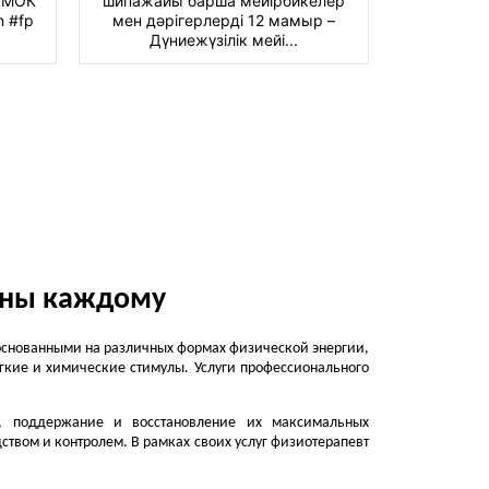
О МОК
шипажайы барша мейірбикелер
лет, при
 #fp
мен дәрігерлерді 12 мамыр –
Resor
Дүниежүзілік мейі...
«Жар
упны каждому
основанными на различных формах физической энергии,
гкие и химические стимулы. Услуги профессионального
е, поддержание и восстановление их максимальных
ством и контролем. В рамках своих услуг физиотерапевт