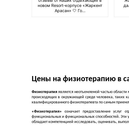
отзывы от наших отдыхающих в
Жа
новом Resort-корпусе «Жаркент
да
Арасан» 🤍 Го...
Цены на физиотерапию в с
Физиотерапия
является неотъемлемой частью области 
происходящих в окружающей среде человека, таких ка
квалифицированного физиотерапевта по самым прие
«Физиотерапия»
означает предоставление услуг о
функциональных и функциональных способностей. Эти ус
обладает компетенцией исследовать, оценивать, выпол