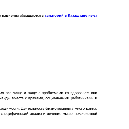
го пациенты обращаются в
санаторий в Казахстане из-за
емя все чаще и чаще с проблемами со здоровьем они
оманды вместе с врачами, социальными работниками и
ходимости. Деятельность физиотерапевта многогранна,
, специфический анализ и лечение мышечно-скелетной