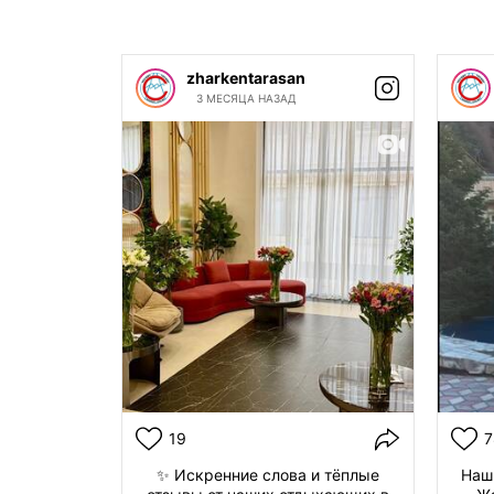
zharkentarasan
3 МЕСЯЦА НАЗАД
19
7
✨ Искренние слова и тёплые
Наш