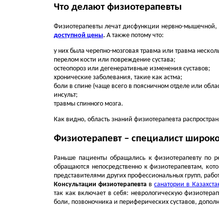
Что делают физиотерапевты
Физиотерапевты лечат дисфункции нервно-мышечной, 
доступной цены
.
А также потому что:
у них была черепно-мозговая травма или травма нескол
перелом кости или повреждение сустава;
остеопороз или дегенеративные изменения суставов;
хронические заболевания, такие как астма;
боли в спине (чаще всего в поясничном отделе или обл
инсульт;
травмы спинного мозга.
Как видно, область знаний физиотерапевта распространя
Физиотерапевт – специалист широк
Раньше пациенты обращались к физиотерапевту по р
обращаются непосредственно к физиотерапевтам, кот
представителями других профессиональных групп, рабо
Консультации физиотерапевта
в
санатории в Казахста
так как включает в себя: неврологическую физиотер
боли, позвоночника и периферических суставов, допол