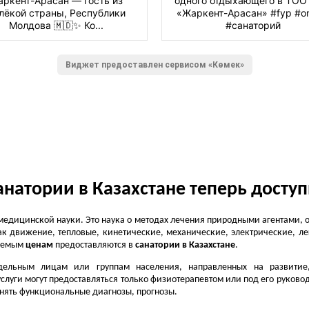
ркент-Арасан — гость из
одного отдыхающего в ТО
лёкой страны, Республики
«Жаркент-Арасан» #fyp #on
Молдова 🇲🇩✨ Ко...
#санаторий
Виджет предоставлен сервисом «Көмек»
анатории в Казахстане теперь дост
медицинской науки. Это наука о методах лечения природными агентами, 
к движение, тепловые, кинетические, механические, электрические, ле
млемым
ценам
предоставляются в
санатории в Казахстане
.
тдельным лицам или группам населения, направленных на развити
луги могут предоставляться только физиотерапевтом или под его руковод
нять функциональные диагнозы, прогнозы.